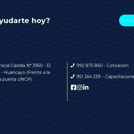
yudarte hoy?
SOLI
iscal Castilla N* 3950 - El
992 875 860 - Cotización
- Huancayo (Frente a la
951 264 239. - Capacitacion
a puerta UNCP)