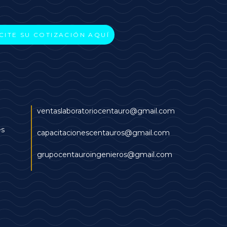
CITE SU COTIZACIÓN AQUÍ
ventaslaboratoriocentauro@gmail.com
es
capacitacionescentauros@gmail.com
grupocentauroingenieros@gmail.com