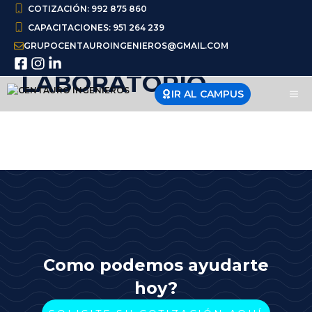
Saltar
COTIZACIÓN: 992 875 860
al
CAPACITACIONES: 951 264 239
contenido
GRUPOCENTAUROINGENIEROS@GMAIL.COM
LABORATORIO
IR AL CAMPUS
ME
Como podemos ayudarte
hoy?